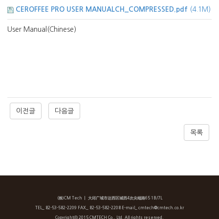
CEROFFEE PRO USER MANUALCH_COMPRESSED.pdf
(4.1M)
User Manual(Chinese)
이전글
다음글
목록
(株)CM Tech
ㅣ 大邱广域市达西区城西4次尖端路65 1B/7L
TEL_ 82-53-582-2209 FAX_ 82-53-582-2208 E-mail_ cmtech@cmtech.co.kr
Copyrightⓒ 2015 CMTECH Co., Ltd. All rights reserved.