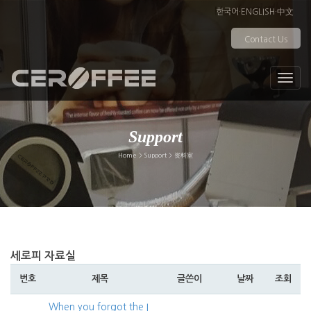
한국어
·
ENGLISH
·
中文
Contact Us
Support
Home > Support > 资料室
세로피 자료실
번호
제목
글쓴이
날짜
조회
When you forgot the I