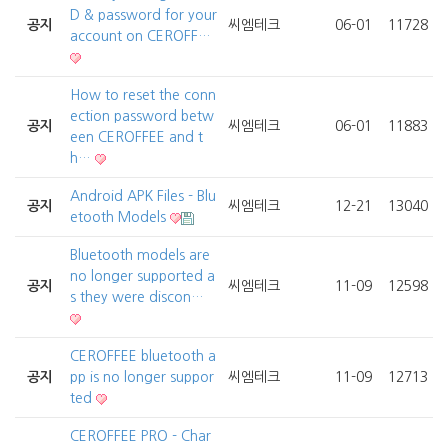
D & password for your
공지
씨엠테크
06-01
11728
account on CEROFF…
How to reset the conn
ection password betw
공지
씨엠테크
06-01
11883
een CEROFFEE and t
h…
Android APK Files - Blu
공지
씨엠테크
12-21
13040
etooth Models
Bluetooth models are
no longer supported a
공지
씨엠테크
11-09
12598
s they were discon…
CEROFFEE bluetooth a
공지
pp is no longer suppor
씨엠테크
11-09
12713
ted
CEROFFEE PRO - Char