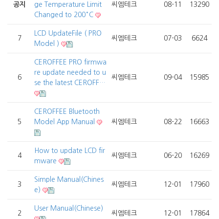
공지
ge Temperature Limit
씨엠테크
08-11
13290
Changed to 200°C
LCD UpdateFile ( PRO
7
씨엠테크
07-03
6624
Model )
CEROFFEE PRO firmwa
re update needed to u
6
씨엠테크
09-04
15985
se the latest CEROFF…
CEROFFEE Bluetooth
5
Model App Manual
씨엠테크
08-22
16663
How to update LCD fir
4
씨엠테크
06-20
16269
mware
Simple Manual(Chines
3
씨엠테크
12-01
17960
e)
User Manual(Chinese)
2
씨엠테크
12-01
17864