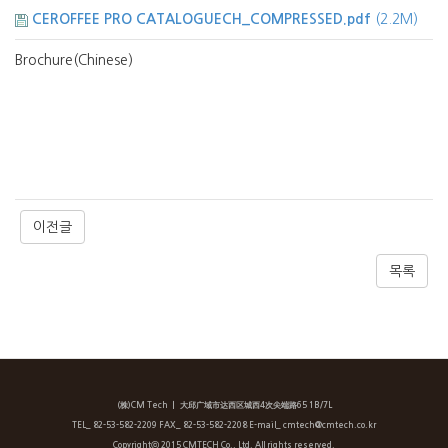
CEROFFEE PRO CATALOGUECH_COMPRESSED.pdf
(2.2M)
Brochure(Chinese)
이전글
목록
(株)CM Tech
ㅣ 大邱广域市达西区城西4次尖端路65 1B/7L
TEL_ 82-53-582-2209 FAX_ 82-53-582-2208 E-mail_ cmtech@cmtech.co.kr
Copyrightⓒ 2015 CMTECH Co., Ltd. All rights reserved.